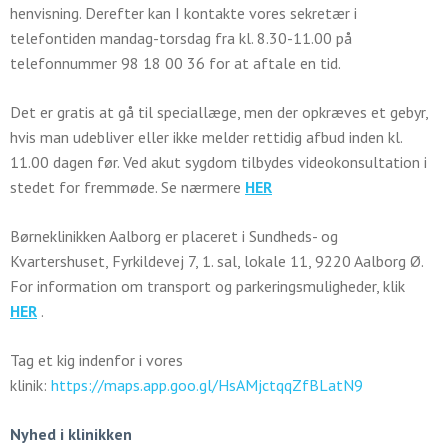
henvisning. Derefter kan I kontakte vores sekretær i
telefontiden mandag-torsdag fra kl. 8.30-11.00 på
telefonnummer 98 18 00 36 for at aftale en tid.
Det er gratis at gå til speciallæge, men der opkræves et gebyr,
hvis man udebliver eller ikke melder rettidig afbud inden kl.
11.00 dagen før. Ved akut sygdom tilbydes videokonsultation i
stedet for fremmøde. Se nærmere
HER
Børneklinikken Aalborg er placeret i Sundheds- og
Kvartershuset, Fyrkildevej 7, 1. sal, lokale 11, 9220 Aalborg Ø.
For information om transport og parkeringsmuligheder, klik
HER
.
Tag et kig indenfor i vores
klinik:
https://maps.app.goo.gl/HsAMjctqqZfBLatN9
Nyhed i klinikken