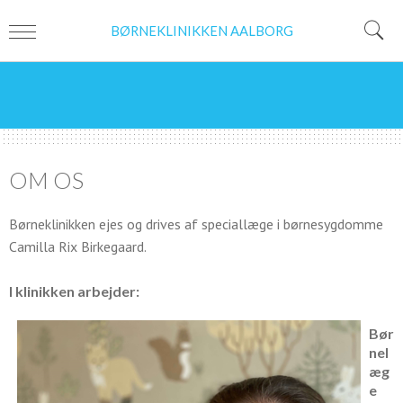
BØRNEKLINIKKEN AALBORG
OM OS
Børneklinikken ejes og drives af speciallæge i børnesygdomme
Camilla Rix Birkegaard.
I klinikken arbejder:
Bør
nel
æg
e