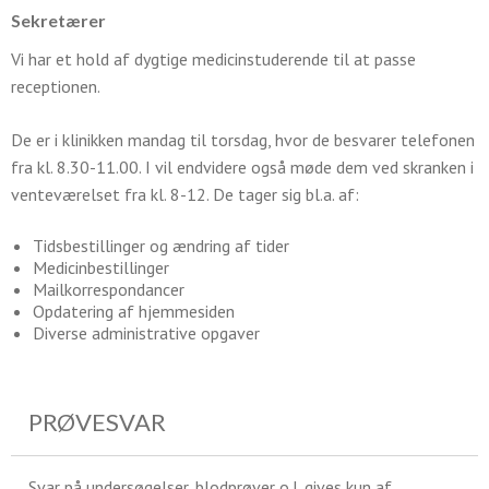
Sekretærer
Vi har et hold af dygtige medicinstuderende til at passe
receptionen.
De er i klinikken mandag til torsdag, hvor de besvarer telefonen
fra kl. 8.30-11.00. I vil endvidere også møde dem ved skranken i
venteværelset fra kl. 8-12. De tager sig bl.a. af:
Tidsbestillinger og ændring af tider
Medicinbestillinger
Mailkorrespondancer
Opdatering af hjemmesiden
Diverse administrative opgaver
PRØVESVAR
Svar på undersøgelser, blodprøver o.l. gives kun af