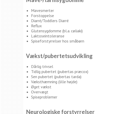
Mavesmerter
Forstoppelse
Diarré/Toddlers Diarré
Reflux
Glutensygdomme (bl.a. cøliaki)
Laktoseintoleranse
Spiseforstyrrelser hos småbørn
Vækst/pubertetsudvikling
Dårlig trivsel
Tidlig pubertet (pubertas præcox)
Sen pubertet (pubertas tarda)
Væksthæmning (lille højde)
Øget vækst
Overvægt
Spiseproblemer
Neurologiske forstyrrelser