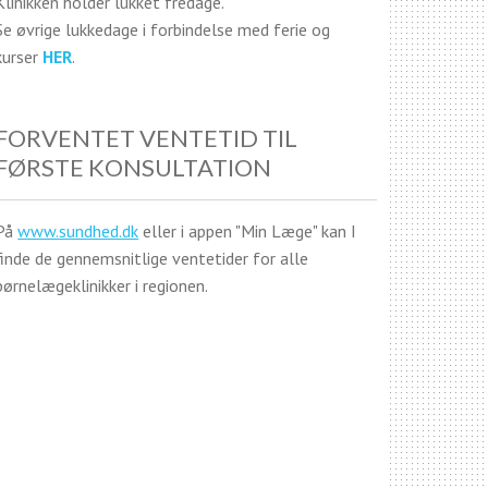
Klinikken holder lukket fredage.
Se øvrige lukkedage i forbindelse med ferie og
kurser
HER
.
FORVENTET VENTETID TIL
FØRSTE KONSULTATION
På
www.sundhed.dk
eller i appen "Min Læge" kan I
finde de gennemsnitlige ventetider for alle
børnelægeklinikker i regionen.