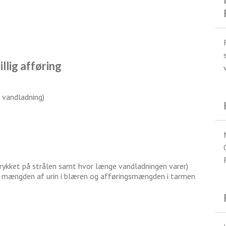
illig afføring
g vandladning)
ykket på strålen samt hvor længe vandladningen varer)
r mængden af urin i blæren og afføringsmængden i tarmen