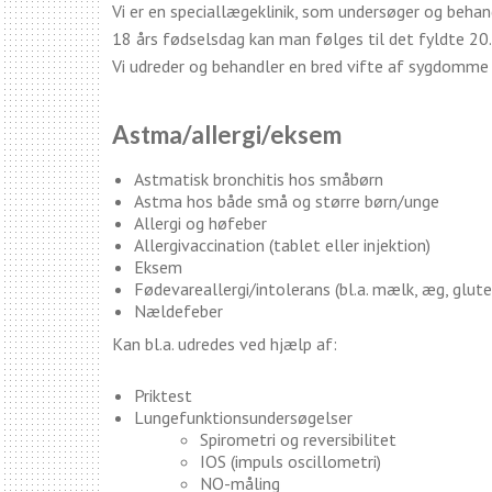
Vi er en speciallægeklinik, som undersøger og behand
18 års fødselsdag kan man følges til det fyldte 20. 
Vi udreder og behandler en bred vifte af sygdomme o
Astma/allergi/eksem
Astmatisk bronchitis hos småbørn
Astma hos både små og større børn/unge
Allergi og høfeber
Allergivaccination (tablet eller injektion)
Eksem
Fødevareallergi/intolerans (bl.a. mælk, æg, glute
Nældefeber
Kan bl.a. udredes ved hjælp af:
Priktest
Lungefunktionsundersøgelser
Spirometri og reversibilitet
IOS (impuls oscillometri)
NO-måling