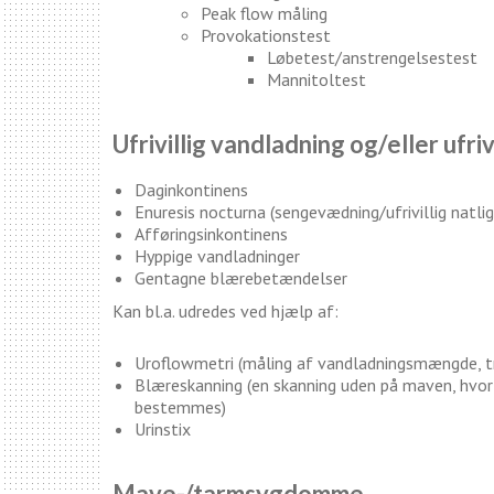
Peak flow måling
Provokationstest
Løbetest/anstrengelsestest
Mannitoltest
Ufrivillig vandladning og/eller ufriv
Daginkontinens
Enuresis nocturna (sengevædning/ufrivillig natli
Afføringsinkontinens
Hyppige vandladninger
Gentagne blærebetændelser
Kan bl.a. udredes ved hjælp af:
Uroflowmetri (måling af vandladningsmængde, tr
Blæreskanning (en skanning uden på maven, hvo
bestemmes)
Urinstix
Mave-/tarmsygdomme