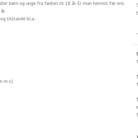
ler børn og unge fra fødsel til 18 år. Er man henvist før ens
år.
g tilstande bl.a.:
n m.v.)